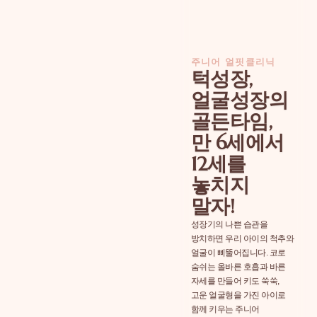
주니어 얼핏클리닉
턱성장,
얼굴성장의
골든타임,
만 6세에서
12세를
놓치지
말자!
성장기의 나쁜 습관을
방치하면 우리 아이의 척추와
얼굴이 삐뚤어집니다. 코로
숨쉬는 올바른 호흡과 바른
자세를 만들어 키도 쑥쑥,
고운 얼굴형을 가진 아이로
함께 키우는 주니어