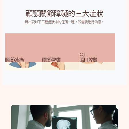
顳顎關節障礙的三大症狀
若出現以下三種症狀中的任何一種，即需要進行治療。
1.
02.
03.
顳顎關節疼痛
顳顎關節聲響
張口障礙