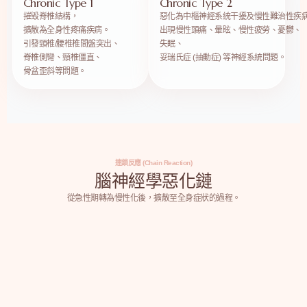
Chronic Type 1
Chronic Type 2
摧毀脊椎結構，
惡化為中樞神經系統干擾及慢性難治性疾
擴散為全身性疼痛疾病。
出現慢性頭痛、暈眩、慢性疲勞、憂鬱、
引發頸椎/腰椎椎間盤突出、
失眠、
脊椎側彎、頸椎僵直、
妥瑞氏症 (抽動症) 等神經系統問題。
骨盆歪斜等問題。
連鎖反應 (Chain Reaction)
腦神經學惡化鏈
從急性期轉為慢性化後，擴散至全身症狀的過程。