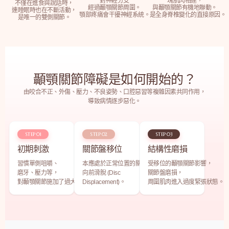
對神經分支
塊肌肉相連，
不僅在進食與說話時，
經過顳顎關節周圍。
與顳顎關節有機地聯動。
連睡眠時也在不斷活動，
顎部疼痛會干擾神經系統。
是全身脊椎變化的直接原因。
是唯一的雙側關節。
顳顎關節障礙是如何開始的？
由咬合不正、外傷、壓力、不良姿勢、口腔惡習等複雜因素共同作用，
導致病情逐步惡化。
STEP 01
STEP 02
STEP 03
初期刺激
關節盤移位
結構性磨損
習慣單側咀嚼、
本應處於正常位置的關節盤
受移位的顳顎關節影響，
磨牙、壓力等，
向前滑脫 (Disc
關節盤磨損，
對顳顎關節施加了過大的壓力。
Displacement)。
周圍肌肉進入過度緊張狀態。