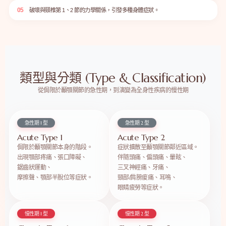
05
破壞與頸椎第 1、2 節的力學關係，引發多種身體症狀。
類型與分類 (Type & Classification)
從侷限於顳顎關節的急性期，到演變為全身性疾病的慢性期
急性期 1 型
急性期 2 型
Acute Type 1
Acute Type 2
侷限於顳顎關節本身的階段。
症狀擴散至顳顎關節鄰近區域。
出現顎部疼痛、張口障礙、
伴隨頭痛、偏頭痛、暈眩、
鋸齒狀運動、
三叉神經痛、牙痛、
摩擦聲、顎部半脫位等症狀。
頸部/肩膀痠痛、耳鳴、
眼睛疲勞等症狀。
慢性期 1 型
慢性期 2 型