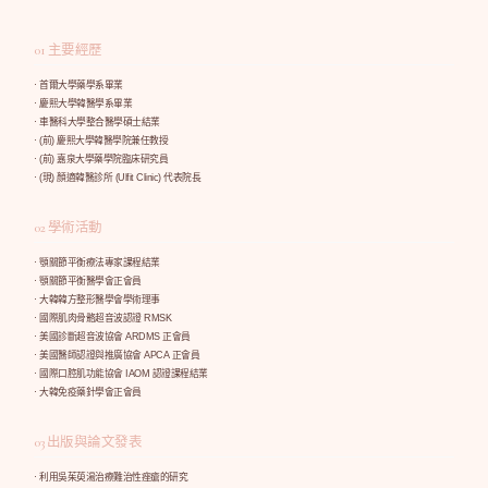
01 主要經歷
· 首爾大學藥學系畢業
· 慶熙大學韓醫學系畢業
· 車醫科大學整合醫學碩士結業
· (前) 慶熙大學韓醫學院兼任教授
· (前) 嘉泉大學藥學院臨床研究員
· (現) 顏適韓醫診所 (Ulfit Clinic) 代表院長
02 學術活動
· 顎關節平衡療法專家課程結業
· 顎關節平衡醫學會正會員
· 大韓韓方整形醫學會學術理事
· 國際肌肉骨骼超音波認證 RMSK
· 美國診斷超音波協會 ARDMS 正會員
· 美國醫師認證與推廣協會 APCA 正會員
· 國際口腔肌功能協會 IAOM 認證課程結業
· 大韓免疫藥針學會正會員
03 出版與論文發表
· 利用吳茱萸湯治療難治性痤瘡的研究