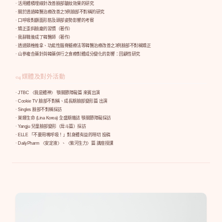
· 活用體積埋線針改善臉部皺紋效果的研究
· 關於透過韓醫治療改善之5例臉部不對稱的研究
· 口呼吸對顱面形態及頭部姿勢影響的考察
· 矯正歪斜臉龐的習慣（著作）
· 我辭職後成了韓醫師（著作）
· 透過頸椎推拿、功能性腦脊髓療法等韓醫治療改善之3例臉部不對稱矯正
· 山參複合藥針與韓藥併行之食療對體成分變化的影響：回顧性研究
04 媒體及對外活動
· JTBC 〈我是體神〉 顎關節障礙篇 來賓出演
· Cookie TV 臉部不對稱、成長期臉部變形篇 出演
· Singles 臉部不對稱採訪
· 萊娜生命 (Lina Korea) 全盛期雜誌 顎關節障礙採訪
· Yangju 兒童臉部變形（戽斗篇）採訪
· ELLE 「不要用嘴呼吸！」對身體有益的嘮叨 投稿
· DailyPharm 〈安定液〉、〈紫河生力〉篇 講座授課