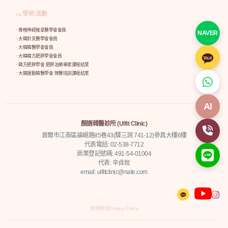
02 學術活動
· 脊椎神經推拿醫學會會員
NAVER
· 大韓針灸醫學會會員
· 大韓韓醫學會會員
· 大韓韓方肥胖學會會員
· 韓方肥胖學會 肥胖治療專家課程結業
· 大韓運動韓醫學會 隊醫培訓課程結業
AI
顏適韓醫診所 (Ulfit Clinic)
首爾市江南區論峴路85巷43(驛三洞 741-12)參真大樓6樓
代表電話: 02-538-7712
商業登記號碼: 491-54-01004
代表: 辛貞旼
email: ulfitclinic@nate.com
使用條款
Privacy Policy