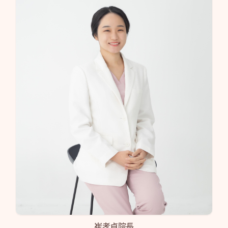
崔孝貞院長