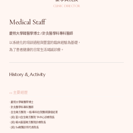
CLINIC DIRECTOR
Medical Staff
慶熙大學韓醫學博士 / 針灸醫學科專科醫師
以系統化的培訓過程與豐富的臨床經驗為基礎，
為了患者健康的日常生活竭誠診療。
History & Activity
01 主要經歷
· 慶熙大學韓醫學博士
· 針灸醫學科專科醫師
· 自生韓方醫院 一般/專科住院醫師課程結業
· (前) 富川自生韓方醫院 TA中心診療院長
· (前) 楊州嘉藍韓方醫院診療院長
· (前) Su韓醫診所代表院長